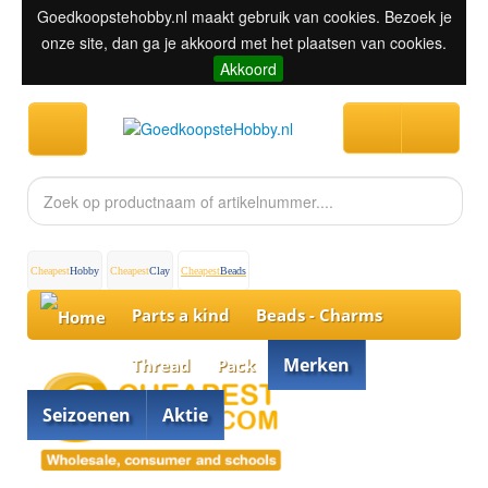
Goedkoopstehobby.nl maakt gebruik van cookies. Bezoek je
onze site, dan ga je akkoord met het plaatsen van cookies.
Akkoord
Cheapest
Hobby
Cheapest
Clay
Cheapest
Beads
Parts a kind
Beads - Charms
Merken
Thread
Pack
Seizoenen
Aktie