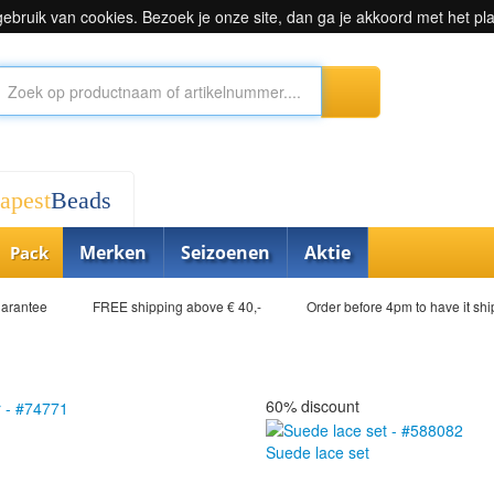
bruik van cookies. Bezoek je onze site, dan ga je akkoord met het pl
apest
Beads
Merken
Seizoenen
Aktie
Pack
uarantee
FREE shipping above € 40,-
Order before 4pm to have it sh
60% discount
Suede lace set