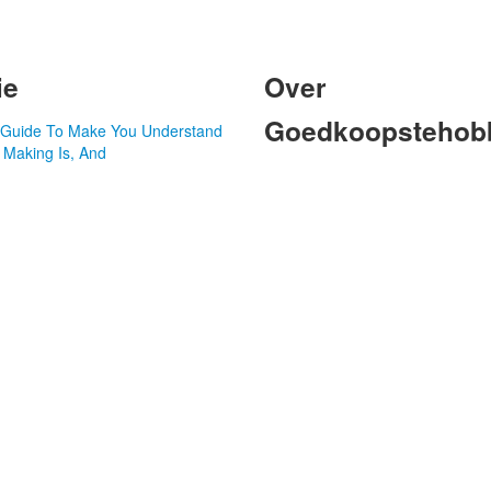
ie
Over
Goedkoopstehobb
d Guide To Make You Understand
 Making Is, And