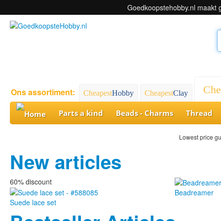
Goedkoopstehobby.nl maakt ge
Che
Ons assortiment:
Cheapest
Hobby
Cheapest
Clay
Parts a kind
Beads - Charms
Thread
Lowest price g
New articles
60% discount
Beadreamer
Suede lace set