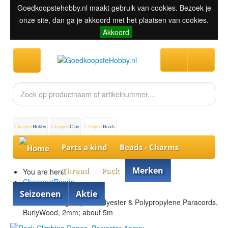
Goedkoopstehobby.nl maakt gebruik van cookies. Bezoek je
onze site, dan ga je akkoord met het plaatsen van cookies.
Akkoord
Cheapest
Hobby
Cheapest
Clay
Cheapest
Beads
Parts a kind
Beads - Charms
Merken
Thread
Pack
You are here:
CheapestBeads
»
Thread
»
Seizoenen
Aktie
Rock Climbing Ropes, Polyester & Polypropylene Paracords,
BurlyWood, 2mm; about 5m