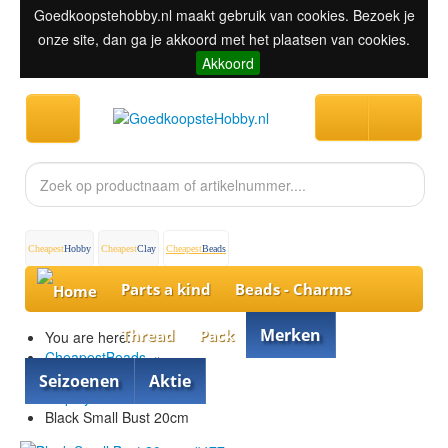
Goedkoopstehobby.nl maakt gebruik van cookies. Bezoek je
onze site, dan ga je akkoord met het plaatsen van cookies.
Akkoord
Cheapest
Hobby
Cheapest
Clay
Cheapest
Beads
Parts a kind
Beads - Charms
Merken
Thread
Pack
You are here:
CheapestBeads
»
Parts a kind
»
Seizoenen
Aktie
Display
»
Black Small Bust 20cm