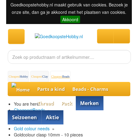
Goedkoopstehobby.nl maakt gebruik van cookies. Bezoek je
onze site, dan ga je akkoord met het plaatsen van cookies.
Akkoord
Cheapest
Hobby
Cheapest
Clay
Cheapest
Beads
Parts a kind
Beads - Charms
Merken
Thread
Pack
You are here:
CheapestBeads
»
Parts
»
Seizoenen
Aktie
»
Gold colour needs
»
Goldcolour clasp 10mm - 10 pieces