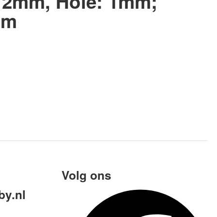
 2mm, Hole: 1mm;
mm
Volg ons
y.nl