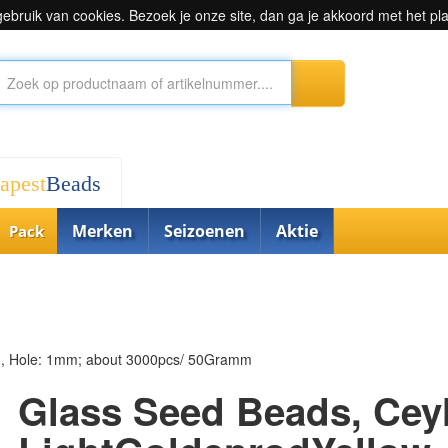
bruik van cookies. Bezoek je onze site, dan ga je akkoord met het pl
apest
Beads
Merken
Seizoenen
Aktie
Pack
m, Hole: 1mm; about 3000pcs/ 50Gramm
Glass Seed Beads, Cey