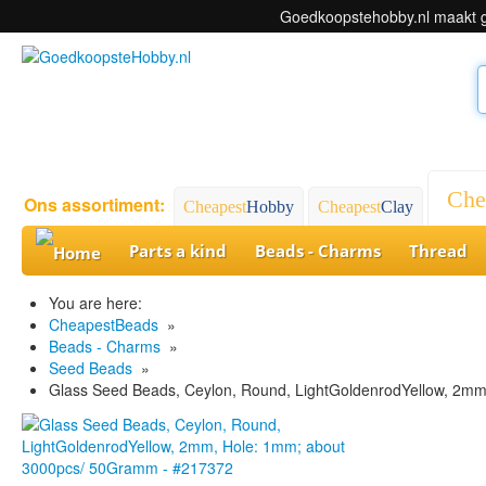
Goedkoopstehobby.nl maakt ge
Che
Ons assortiment:
Cheapest
Hobby
Cheapest
Clay
Parts a kind
Beads - Charms
Thread
You are here:
CheapestBeads
»
Beads - Charms
»
Seed Beads
»
Glass Seed Beads, Ceylon, Round, LightGoldenrodYellow, 2m