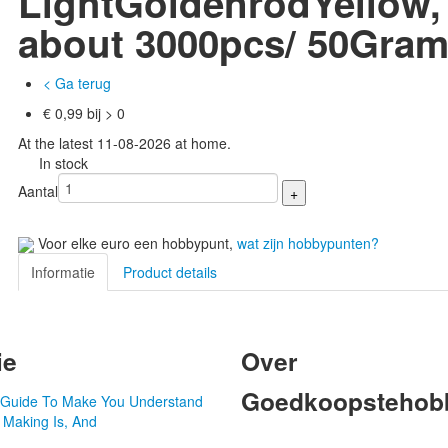
LightGoldenrodYellow,
about 3000pcs/ 50Gra
< Ga terug
€ 0,99 bij > 0
At the latest 11-08-2026 at home.
In stock
Aantal
Voor elke euro een hobbypunt,
wat zijn hobbypunten?
Informatie
Product details
ie
Over
Goedkoopstehobb
d Guide To Make You Understand
 Making Is, And