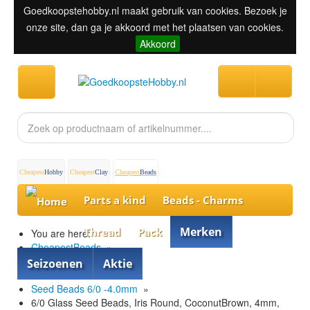
Goedkoopstehobby.nl maakt gebruik van cookies. Bezoek je
onze site, dan ga je akkoord met het plaatsen van cookies.
Akkoord
Cheapest
Hobby
Cheapest
Clay
Cheapest
Beads
Parts a kind
Beads - Charms
Merken
Thread
Pack
You are here:
CheapestBeads
»
Beads - Charms
»
Seizoenen
Aktie
Seed Beads
»
Seed Beads 6/0 -4.0mm
»
6/0 Glass Seed Beads, Iris Round, CoconutBrown, 4mm,