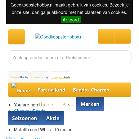
Goedkoopstehobby.nl maakt gebruik van cookies. Bezoek je
onze site, dan ga je akkoord met het plaatsen van cookies.
Akkoord
Cheapest
Hobby
Cheapest
Clay
Cheapest
Beads
Parts a kind
Beads - Charms
Merken
Thread
Pack
You are here:
CheapestBeads
»
Thread
»
Seizoenen
Aktie
Beading wire
»
Metallic cord White- 10 meter