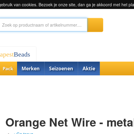
bruik van cookies. Bezoek je onze site, dan ga je akkoord met het pl
apest
Beads
Merken
Seizoenen
Aktie
Pack
Orange Net Wire - meta