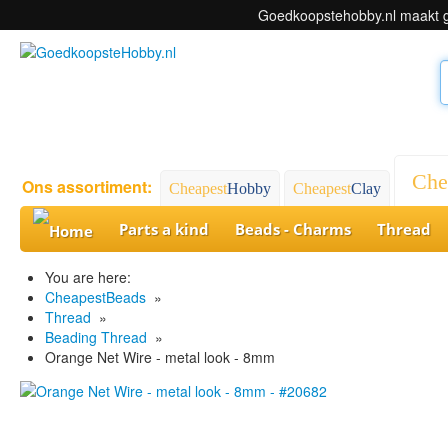
Goedkoopstehobby.nl maakt ge
Che
Ons assortiment:
Cheapest
Hobby
Cheapest
Clay
Parts a kind
Beads - Charms
Thread
You are here:
CheapestBeads
»
Thread
»
Beading Thread
»
Orange Net Wire - metal look - 8mm