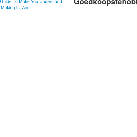
Goedkoopstehobb
d Guide To Make You Understand
 Making Is, And