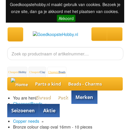
Goedkoopstehobby.nl maakt gebruik van cookies. Bezoek je
onze site, dan ga je akkoord met het plaatsen van cookies.
Akkoord
Cheapest
Hobby
Cheapest
Clay
Cheapest
Beads
Parts a kind
Beads - Charms
Merken
Thread
Pack
You are here:
CheapestBeads
»
Parts
»
Seizoenen
Aktie
»
Copper needs
»
Bronze colour clasp oval 16mm - 10 pieces