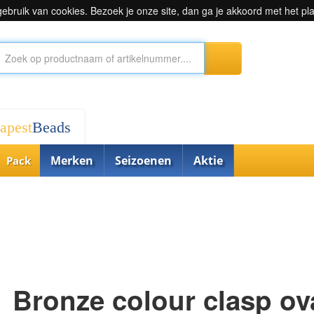
bruik van cookies. Bezoek je onze site, dan ga je akkoord met het pl
apest
Beads
Merken
Seizoenen
Aktie
Pack
Bronze colour clasp ov