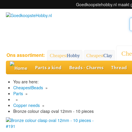
Goedkoopstehobby.nl maakt ge
Che
Ons assortiment:
Cheapest
Hobby
Cheapest
Clay
Parts a kind
Beads - Charms
Thread
You are here:
CheapestBeads
»
Parts
»
»
Copper needs
»
Bronze colour clasp oval 12mm - 10 pieces