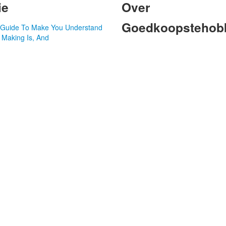
ie
Over
Goedkoopstehobb
d Guide To Make You Understand
 Making Is, And