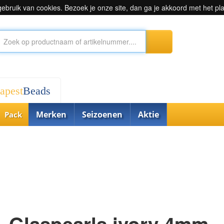
bruik van cookies. Bezoek je onze site, dan ga je akkoord met het pl
apest
Beads
Merken
Seizoenen
Aktie
Pack
Glaspearls ivory 4mm -