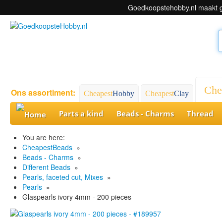
Goedkoopstehobby.nl maakt ge
Che
Ons assortiment:
Cheapest
Hobby
Cheapest
Clay
Parts a kind
Beads - Charms
Thread
You are here:
CheapestBeads
»
Beads - Charms
»
Different Beads
»
Pearls, faceted cut, Mixes
»
Pearls
»
Glaspearls ivory 4mm - 200 pieces