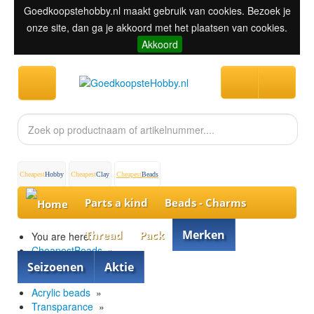
Goedkoopstehobby.nl maakt gebruik van cookies. Bezoek je
onze site, dan ga je akkoord met het plaatsen van cookies.
Akkoord
Cheapest
Hobby
Cheapest
Clay
Cheapest
Beads
Parts a kind
Beads - Charms
Merken
Thread
Pack
You are here:
CheapestBeads
»
Beads - Charms
»
Seizoenen
Aktie
Diverse Beads
»
Acrylic beads
»
Transparance
»