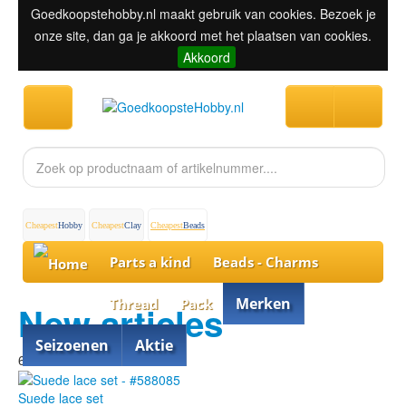
Goedkoopstehobby.nl maakt gebruik van cookies. Bezoek je
onze site, dan ga je akkoord met het plaatsen van cookies.
Akkoord
Cheapest
Hobby
Cheapest
Clay
Cheapest
Beads
Parts a kind
Beads - Charms
Merken
Thread
Pack
New articles
Seizoenen
Aktie
60% discount
Suede lace set