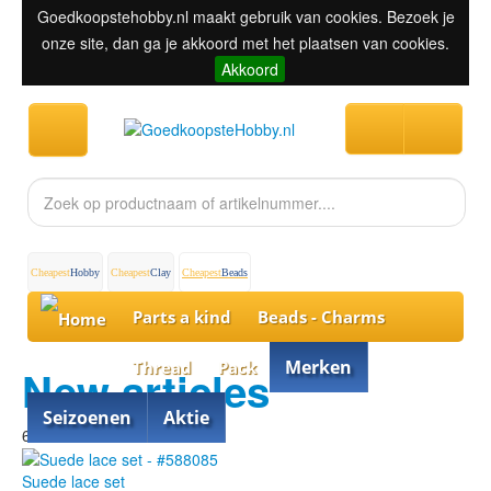
Goedkoopstehobby.nl maakt gebruik van cookies. Bezoek je
onze site, dan ga je akkoord met het plaatsen van cookies.
Akkoord
Cheapest
Hobby
Cheapest
Clay
Cheapest
Beads
Parts a kind
Beads - Charms
Merken
Thread
Pack
New articles
Seizoenen
Aktie
60% discount
Suede lace set