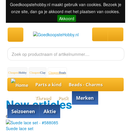
Goedkoopstehobby.nl maakt gebruik van cookies. Bezoek je
onze site, dan ga je akkoord met het plaatsen van cookies.
Akkoord
Cheapest
Hobby
Cheapest
Clay
Cheapest
Beads
Parts a kind
Beads - Charms
Merken
Thread
Pack
New articles
Seizoenen
Aktie
60% discount
Suede lace set