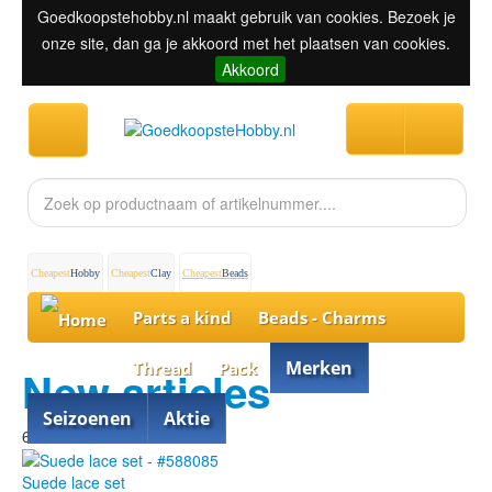
Goedkoopstehobby.nl maakt gebruik van cookies. Bezoek je
onze site, dan ga je akkoord met het plaatsen van cookies.
Akkoord
Cheapest
Hobby
Cheapest
Clay
Cheapest
Beads
Parts a kind
Beads - Charms
Merken
Thread
Pack
New articles
Seizoenen
Aktie
60% discount
Suede lace set