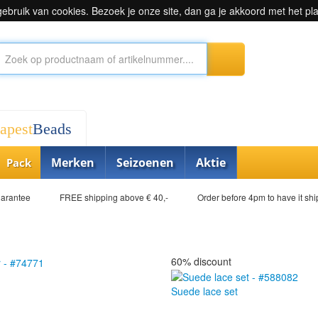
bruik van cookies. Bezoek je onze site, dan ga je akkoord met het pl
apest
Beads
Merken
Seizoenen
Aktie
Pack
uarantee
FREE shipping above € 40,-
Order before 4pm to have it sh
60% discount
Suede lace set