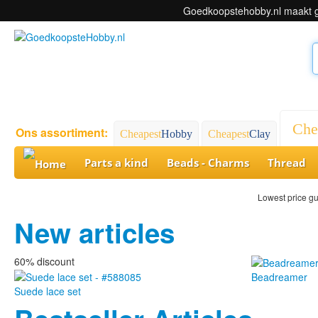
Goedkoopstehobby.nl maakt ge
Che
Ons assortiment:
Cheapest
Hobby
Cheapest
Clay
Parts a kind
Beads - Charms
Thread
Lowest price g
New articles
60% discount
Beadreamer
Suede lace set