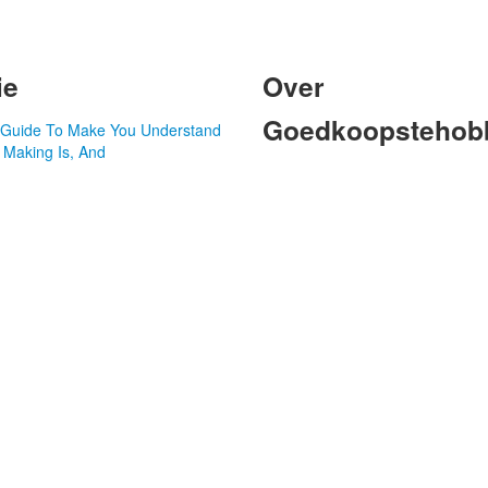
ie
Over
Goedkoopstehobb
d Guide To Make You Understand
 Making Is, And