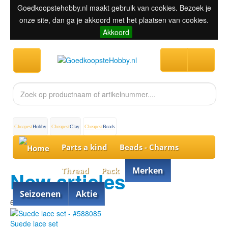
Goedkoopstehobby.nl maakt gebruik van cookies. Bezoek je
onze site, dan ga je akkoord met het plaatsen van cookies.
Akkoord
Cheapest
Hobby
Cheapest
Clay
Cheapest
Beads
Parts a kind
Beads - Charms
Merken
Thread
Pack
New articles
Seizoenen
Aktie
60% discount
Suede lace set