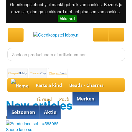
Goedkoopstehobby.nl maakt gebruik van cookies. Bezoek je
onze site, dan ga je akkoord met het plaatsen van cookies.
Akkoord
Cheapest
Hobby
Cheapest
Clay
Cheapest
Beads
Parts a kind
Beads - Charms
Merken
Thread
Pack
New articles
Seizoenen
Aktie
60% discount
Suede lace set